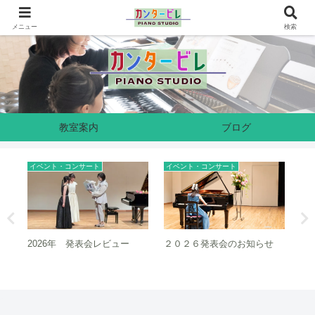
奈良県生駒市のピアノ教室です
メニュー
検索
教室案内
ブログ
イベント・コンサート
イベント・コンサート
イベ
２０２６発表会のお知らせ
２０２５クリスマス会、レビ
ク
ュー