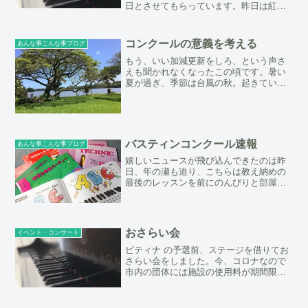
日とさせてもらっています。昨日は紅葉
を見に竜田川に行きました。竜田川と言
っても、川なので近くは東生駒駅の横を
流れていますが、もう少し上流？の信貴
コンクールの意義を考える
あんな事こんな事ブログ
山辺りの竜田公園まで行っ...
もう、いい加減更新をしろ、という声さ
えも聞かれなくなったこの頃です。暑い
夏が過ぎ、季節は台風の秋。起きている
殆どの時間をピアノの練習とレッスンに
明け暮れています。家から一歩も出ない
日が何日も続いている時もあります。あ
と１ヶ月、リサイタルまで...
バスティンコンクール速報
あんな事こんな事ブログ
嬉しいニュースが飛び込んできたのは昨
日、年の瀬も迫り、こちらは教え納めの
最後のレッスンを前にのんびりと部屋の
片付けをしていたところ、その生徒ちゃ
んから電話がありました。そう、昨日は
バスティンコンクールの全国大会で、生
徒の1人が予選を経て出場...
おさらい会
イベント・コンサート
ピティナ の予選前、ステージを借りてお
さらい会をしました。今、コロナなので
市内の団体には施設の使用料が期間限定
で半額なんです。という訳で、市内で一
番大きいホールのたけまるホールで憧れ
のスタインウェイのコンサートグランド