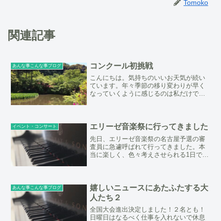
Tomoko
関連記事
コンクール初挑戦
あんな事こんな事ブログ
こんにちは。気持ちのいいお天気が続い
ています。年々季節の移り変わりが早く
なっていくように感じるのは私だけでし
ょうか。もうすぐ夏のコンクールの季
節。オープンしてまだ2年の当教室では今
年初めてコンクールに挑戦するチビッ子
が3人、ピティナの最年少...
エリーゼ音楽祭に行ってきました
イベント・コンサート
先日、エリーゼ音楽祭の名古屋予選の審
査員に急遽呼ばれて行ってきました。本
当に楽しく、色々考えさせられる1日でし
た。このコンクールは大人の音楽愛好家
の為のピアノコンクールで、小さな子供
は一切いません。色々な年齢層の方がい
ましたが、皆様の１番の...
嬉しいニュースにあたふたする大
あんな事こんな事ブログ
人たち２
全国大会進出決定しました！２名とも！
日曜日はなるべく仕事を入れないで休息