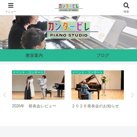
奈良県生駒市のピアノ教室です
メニュー
検索
教室案内
ブログ
イベント・コンサート
イベント・コンサート
イ
2026年 発表会レビュー
２０２６発表会のお知らせ
２
ュ