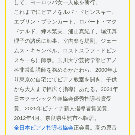
して、ヨーロッパ女一人旅を断行。
これまでにピアノをルバ・ドビンスキー、
エブリン・ブランカート、ロバート・マク
ドナルド、練木繁夫、浦山真紀子、堀江真
理子の諸氏に師事。室内楽を堤剛、ジェー
ムス・キャンベル、ロストスラフ・ドビン
スキーらに師事。玉川大学芸術学部ピアノ
科非常勤講師を務めるかたわら、2000年よ
り東京の自宅にてピアノ教室を開き、子供
から大人まで幅広く指導にあたる。2021年
日本クラシック音楽協会優秀指導者賞受
賞。2025年ピティナ新人指導者賞受賞。
2012年4月、奈良県生駒市へ転居。
全日本ピアノ指導者協会
正会員。高の原音