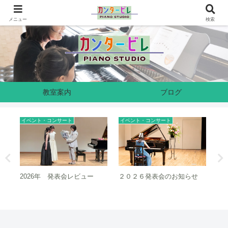
奈良県生駒市のピアノ教室です
メニュー
検索
教室案内
ブログ
ベント・コンサート
イベント・コンサート
イベント・コン
026年 発表会レビュー
２０２６発表会のお知らせ
２０２５クリ
ュー