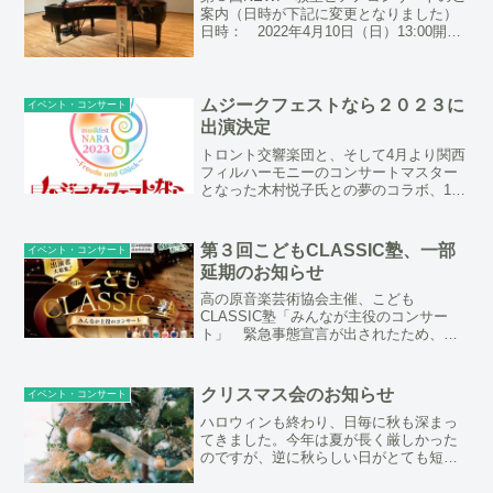
案内（日時が下記に変更となりました）
日時： 2022年4月10日（日）13:00開演
場所： 南コミュニティーセンター せ
せらぎホール入場無料カンタービレピア
ノ教室の生徒たちによるちょっとユニー
クな発表...
ムジークフェストなら２０２３に
イベント・コンサート
出演決定
トロント交響楽団と、そして4月より関西
フィルハーモニーのコンサートマスター
となった木村悦子氏との夢のコラボ、1日
限りのコンサートです。出演する3人のヴ
ァイオリニスト、木村悦子、竹吉さや
か、小柴恵子は実は幼馴染みで幼少期一
第３回こどもCLASSIC塾、一部
イベント・コンサート
緒にヴァイオリンの勉...
延期のお知らせ
高の原音楽芸術協会主催、こども
CLASSIC塾「みんなが主役のコンサー
ト」 緊急事態宣言が出されたため、
「みんなが主役のコンサート」は来年３
月に延期が決定しました。「ミニコンサ
ート&プロ演奏家によるアドバイス」と
クリスマス会のお知らせ
イベント・コンサート
「楽器体験」は参加者と引率保...
ハロウィンも終わり、日毎に秋も深まっ
てきました。今年は夏が長く厳しかった
のですが、逆に秋らしい日がとても短か
ったように思います。秋物の洋服も出番
が１週間ちょっとしかなく、もう冬物の