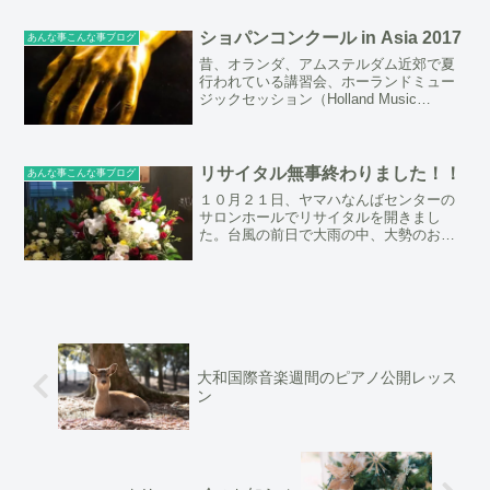
出番です。ピアノ教室の次なるイベント
はクリスマス会です。現在...
ショパンコンクール in Asia 2017
あんな事こんな事ブログ
昔、オランダ、アムステルダム近郊で夏
行われている講習会、ホーランドミュー
ジックセッション（Holland Music
Session) で、まだお元気だったエキエル
先生に教えていただいた事があります。
エキエル先生はショパンのナショナルエ
ディ...
リサイタル無事終わりました！！
あんな事こんな事ブログ
１０月２１日、ヤマハなんばセンターの
サロンホールでリサイタルを開きまし
た。台風の前日で大雨の中、大勢のお客
様にお越し頂き、小さなホールの客席は
ほぼ満席・・・。本当に有難うございま
した。演奏は初めは緊張したものの、お
客様との距離がとても近くニ...
大和国際音楽週間のピアノ公開レッス
ン