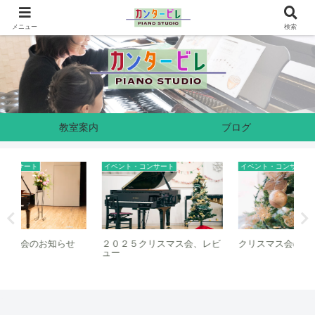
奈良県生駒市のピアノ教室です
メニュー
検索
教室案内
ブログ
イベント・コンサート
イベント・コンサート
イ
せ
２０２５クリスマス会、レビ
クリスマス会のお知らせ
親
ュー
催