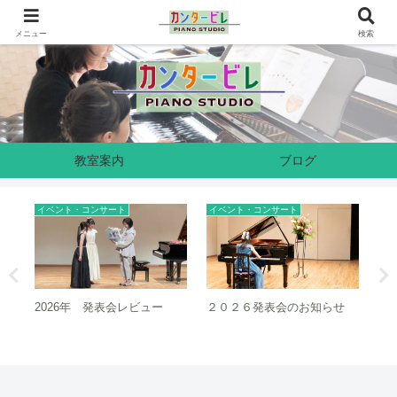
奈良県生駒市のピアノ教室です
メニュー
検索
教室案内
ブログ
イベント・コンサート
イベント・コンサート
イ
2026年 発表会レビュー
２０２６発表会のお知らせ
２
ュ