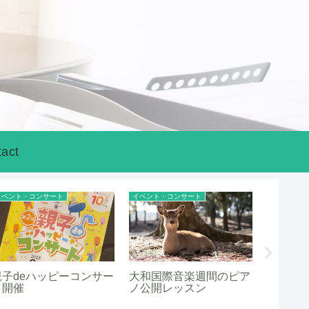
act
イベント・コンサート
イベント・コンサート
イベント・
親子deハッピーコンサー
大和国際音楽週間のピア
2025
ト開催
ノ公開レッスン
ノ発表