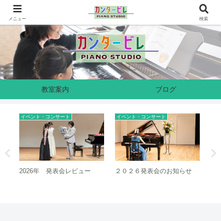
奈良県生駒市のピアノ教室です
メニュー
検索
教室案内
ブログ
ト
イベント・コンサート
イベント・コンサート
のお知らせ
２０２５クリスマス会、レビ
クリスマス会のお知らせ
ュー