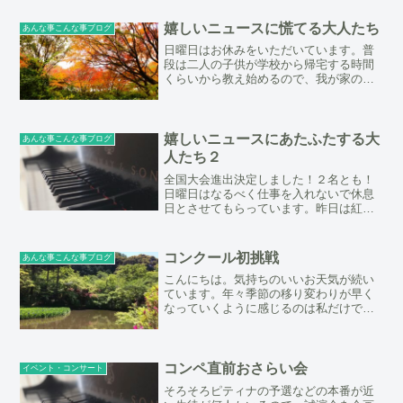
は一切いません。色々な年齢層の方がい
ましたが、皆様の１番の...
嬉しいニュースに慌てる大人たち
あんな事こんな事ブログ
日曜日はお休みをいただいています。普
段は二人の子供が学校から帰宅する時間
くらいから教え始めるので、我が家の夕
飯はいつも９時前後。育ち盛りがお腹を
空かせて、でも私が教えている時間は全
て遊んで過ごしています。そんな訳で日
曜は家族サービス。のんび...
嬉しいニュースにあたふたする大
あんな事こんな事ブログ
人たち２
全国大会進出決定しました！２名とも！
日曜日はなるべく仕事を入れないで休息
日とさせてもらっています。昨日は紅葉
を見に竜田川に行きました。竜田川と言
っても、川なので近くは東生駒駅の横を
流れていますが、もう少し上流？の信貴
コンクール初挑戦
あんな事こんな事ブログ
山辺りの竜田公園まで行っ...
こんにちは。気持ちのいいお天気が続い
ています。年々季節の移り変わりが早く
なっていくように感じるのは私だけでし
ょうか。もうすぐ夏のコンクールの季
節。オープンしてまだ2年の当教室では今
年初めてコンクールに挑戦するチビッ子
が3人、ピティナの最年少...
コンペ直前おさらい会
イベント・コンサート
そろそろピティナの予選などの本番が近