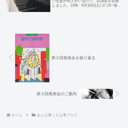
い生徒が何人かいるので、試演会を企画
しました。日時: 6月16日(土) 17:15~場
所： 生駒市南コミュニティーセンター 小
ホール目的は人前で弾く事。普段とは違
う条件下でも気持ちを込めて演奏をして
欲し...
第２回発表会を振り返る
第３回発表会のご案内
ホーム
あんな事こんな事ブログ