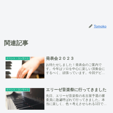
Tomoko
関連記事
発表会２０２３
イベント・コンサート
お待たせしました！発表会のご案内で
す。今年はソロを中心に楽しい演奏会に
するべく、頑張っています。今回デビュ
ーするちびっ子達もいますので、是非み
なさまのお越しをお待ちしています。第
９回 カンタービレピアノ教室 スタジ
オコンサート日時：6月18...
エリーゼ音楽祭に行ってきました
イベント・コンサート
先日、エリーゼ音楽祭の名古屋予選の審
査員に急遽呼ばれて行ってきました。本
当に楽しく、色々考えさせられる1日でし
た。このコンクールは大人の音楽愛好家
の為のピアノコンクールで、小さな子供