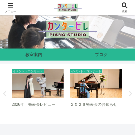
奈良県生駒市のピアノ教室です
メニュー
検索
教室案内
ブログ
イベント・コンサート
イベント・コンサート
イ
2026年 発表会レビュー
２０２６発表会のお知らせ
２
ュ