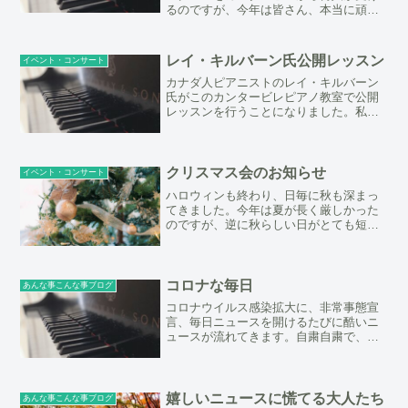
るのですが、今年は皆さん、本当に頑張
った。自慢のようで恥ずかしいのです
が、自慢の生徒たちです。どうか、自慢
させてください。今年はみんな本当に力
レイ・キルバーン氏公開レッスン
イベント・コンサート
がついてきたなと実感。なん...
カナダ人ピアニストのレイ・キルバーン
氏がこのカンタービレピアノ教室で公開
レッスンを行うことになりました。私の
レッスンとは違う切り口で、色々と刺激
になることと思います。先週来日し、北
海道でのマスタークラスとレッスンを終
え、今日は和歌山、明日は...
クリスマス会のお知らせ
イベント・コンサート
ハロウィンも終わり、日毎に秋も深まっ
てきました。今年は夏が長く厳しかった
のですが、逆に秋らしい日がとても短か
ったように思います。秋物の洋服も出番
が１週間ちょっとしかなく、もう冬物の
出番です。ピアノ教室の次なるイベント
はクリスマス会です。現在...
コロナな毎日
あんな事こんな事ブログ
コロナウイルス感染拡大に、非常事態宣
言、毎日ニュースを開けるたびに酷いニ
ュースが流れてきます。自粛自粛で、外
に出たら恐ろしいウイルスに感染するか
もしれない、はたまた自分が感染源にな
るかもしれない、周りにはコロナにかか
った人がいないからという...
嬉しいニュースに慌てる大人たち
あんな事こんな事ブログ