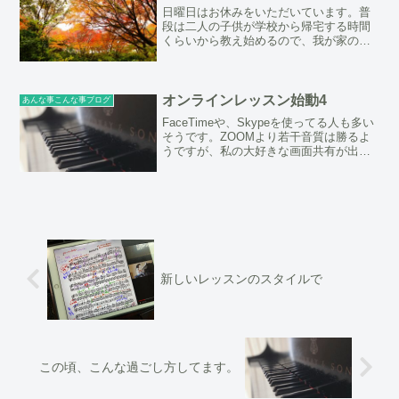
日曜日はお休みをいただいています。普
段は二人の子供が学校から帰宅する時間
くらいから教え始めるので、我が家の夕
飯はいつも９時前後。育ち盛りがお腹を
空かせて、でも私が教えている時間は全
て遊んで過ごしています。そんな訳で日
曜は家族サービス。のんび...
オンラインレッスン始動4
あんな事こんな事ブログ
FaceTimeや、Skypeを使ってる人も多い
そうです。ZOOMより若干音質は勝るよ
うですが、私の大好きな画面共有が出来
ないか、難しいか、やり方がよく分かり
ません。ワンタッチでは出来ないのか
も。という次第で、教室のレッスンは
YouTube...
新しいレッスンのスタイルで
この頃、こんな過ごし方してます。