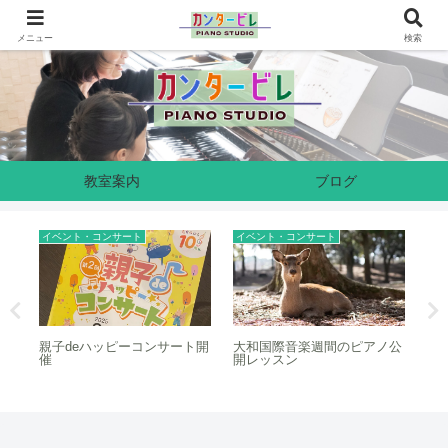
奈良県生駒市のピアノ教室です
メニュー
検索
教室案内
ブログ
イベント・コンサート
イベント・コンサート
イ
親子deハッピーコンサート開
大和国際音楽週間のピアノ公
2
催
開レッスン
会