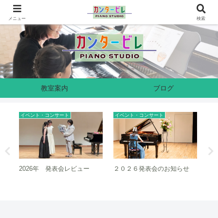
奈良県生駒市のピアノ教室です
メニュー
検索
教室案内
ブログ
イベント・コンサート
イベント・コンサート
イ
2026年 発表会レビュー
２０２６発表会のお知らせ
２
ュ