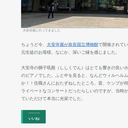
大安寺展に行ってきました
ちょうど今、
大安寺展が奈良国立博物館
で開催されて
元生徒のお母様。なにか、深いご縁を感じました。
大安寺の獅子吼殿（ししくでん）はとても響きの良い
のピアノでした。ふと中を見ると、なんどウィルヘル
か！！住職さんにおたずねしたところ、昔、ケンプが
ライベートなコンサートだったらしいのですが、当時
ていただけて本当に光栄でした。
いいね: