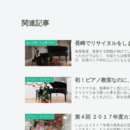
関連記事
長崎でリサイタルをし
あんな事こんな事ブログ
毎度毎度、更新する間隔が伸びて
ったわけではなく、生徒たちは確
月、自身の１５年以上ぶりにもなるソ
初！ピアノ教室なのに
イベント・コンサート
クリスマス会、無事終了し慌ただ
クリスマス会で踊った事を思い出
わ。でも、もう大人だし、恥を自虐持
第４回 ２０１７年度
イベント・コンサート
いよいよ２０１７年度の発表会が
ってきました。どうぞお気軽にお