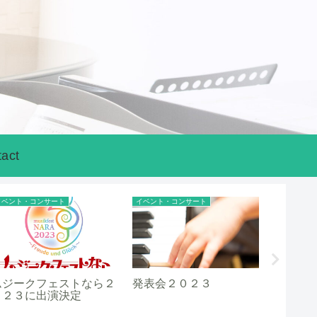
act
イベント・コンサート
イベント・コンサート
イベント・
ムジークフェストなら２
発表会２０２３
2026
０２３に出演決定
ー