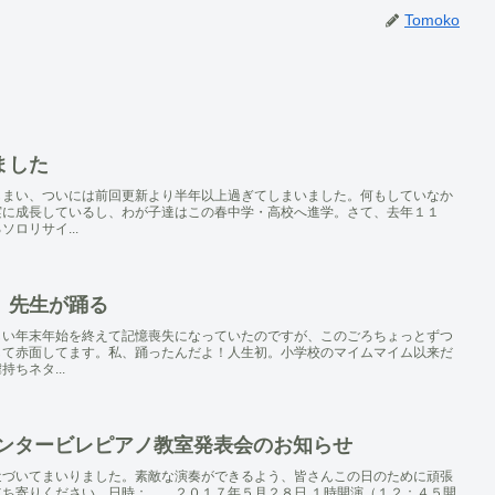
Tomoko
ました
しまい、ついには前回更新より半年以上過ぎてしまいました。何もしていなか
実に成長しているし、わが子達はこの春中学・高校へ進学。さて、去年１１
ロリサイ...
、先生が踊る
しい年末年始を終えて記憶喪失になっていたのですが、このごろちょっとずつ
して赤面してます。私、踊ったんだよ！人生初。小学校のマイムマイム以来だ
ちネタ...
カンタービレピアノ教室発表会のお知らせ
近づいてまいりました。素敵な演奏ができるよう、皆さんこの日のために頑張
立ち寄りください。日時： ２０１７年５月２８日 １時開演（１２：４５開